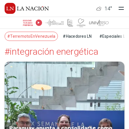
14
°
ESCUCHÁ
TU RADIO
PREFERIDA
#TerremotoEnVenezuela
#Hacedores LN
#Especiales LN
#integración energética
Paraguay apunta a consolidarse como