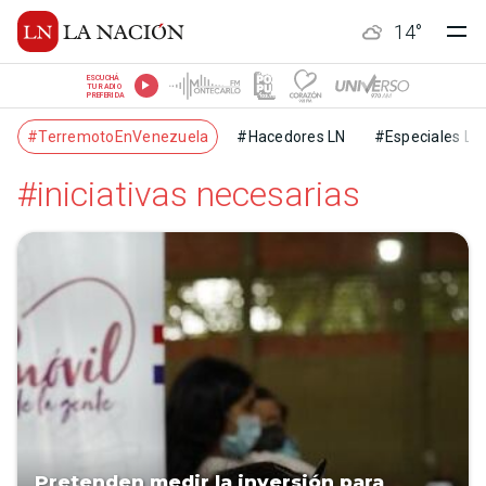
14
°
ESCUCHÁ
TU RADIO
PREFERIDA
#TerremotoEnVenezuela
#Hacedores LN
#Especiales LN
#iniciativas necesarias
Pretenden medir la inversión para