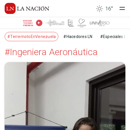
16
°
ESCUCHÁ
TU RADIO
PREFERIDA
#TerremotoEnVenezuela
#Hacedores LN
#Especiales LN
#Ingeniera Aeronáutica