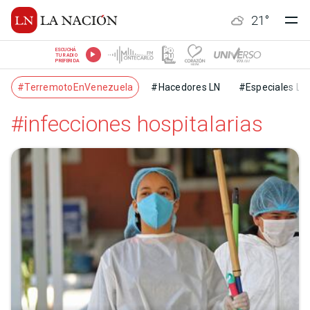
21
°
ESCUCHÁ
TU RADIO
PREFERIDA
#TerremotoEnVenezuela
#Hacedores LN
#Especiales LN
#infecciones hospitalarias