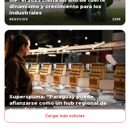
UIP: el 2025 cierra un año de fuerte
dinamismo y crecimiento para los
industriales
220D
NEGOCIOS
Superspuma: “Paraguay puede
afianzarse como un hub regional de
manufactura”
Cargar más noticias
PATROCINADO
334D
NEGOCIOS