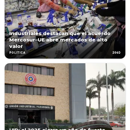
Industriales destacan que el acuerdo
Mercosur–UE abre mercados de alto
valor
206D
POLÍTICA