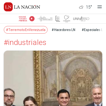
15
°
ESCUCHÁ
TU RADIO
PREFERIDA
#TerremotoEnVenezuela
#Hacedores LN
#Especiales LN
#industriales