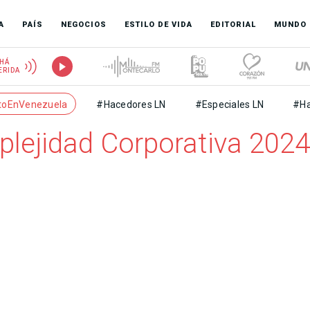
A
PAÍS
NEGOCIOS
ESTILO DE VIDA
EDITORIAL
MUNDO
HÁ
ERIDA
toEnVenezuela
#Hacedores LN
#Especiales LN
#Ha
plejidad Corporativa 2024