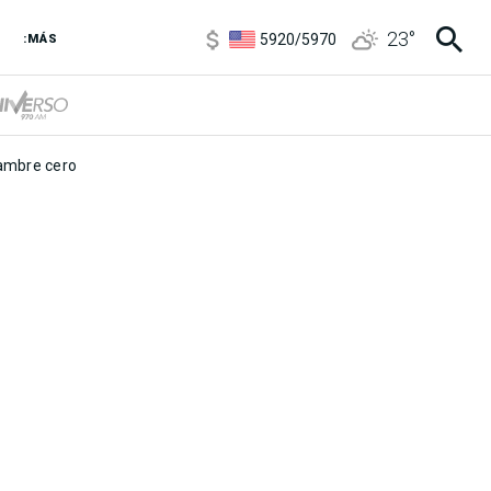
6850
/
7200
23
°
5920
/
5970
:MÁS
1120
/
1160
3,6
/
3,9
6850
/
7200
5920
/
5970
mbre cero