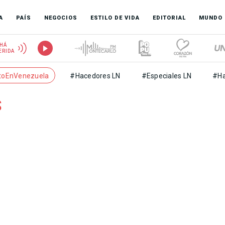
A
PAÍS
NEGOCIOS
ESTILO DE VIDA
EDITORIAL
MUNDO
HÁ
ERIDA
toEnVenezuela
#Hacedores LN
#Especiales LN
#Ha
s