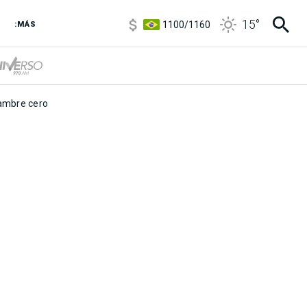
5900
/
5960
15
°
1100
/
1160
:MÁS
3,8
/
4
6850
/
7200
5900
/
5960
mbre cero