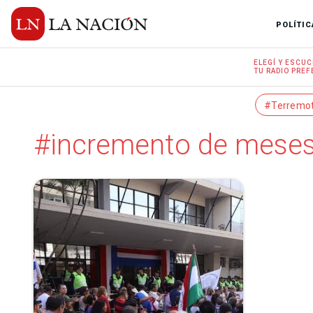
POLÍTIC
ELEGÍ Y
ESCUC
TU RADIO
PREF
#Terremo
#incremento de mese