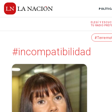
POLÍTIC
ELEGÍ Y
ESCUC
TU RADIO
PREF
#Terremo
#incompatibilidad