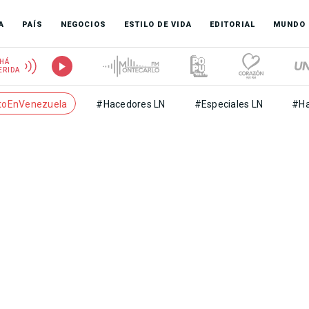
A
PAÍS
NEGOCIOS
ESTILO DE VIDA
EDITORIAL
MUNDO
HÁ
ERIDA
toEnVenezuela
#Hacedores LN
#Especiales LN
#Ha