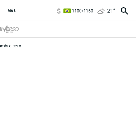
5900
/
5960
21
°
1100
/
1160
:MÁS
3,8
/
4
6850
/
7200
5900
/
5960
mbre cero