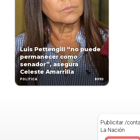
Luis Pettengill “no puede
permanecer como
senador”, asegura
Celeste Amarrilla
899D
POLÍTICA
Publicitar /cont
La Nación