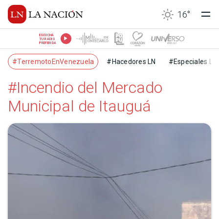
16
°
ESCUCHÁ
TU RADIO
PREFERIDA
#TerremotoEnVenezuela
#Hacedores LN
#Especiales LN
#Incendio del Mercado
Municipal de Itauguá