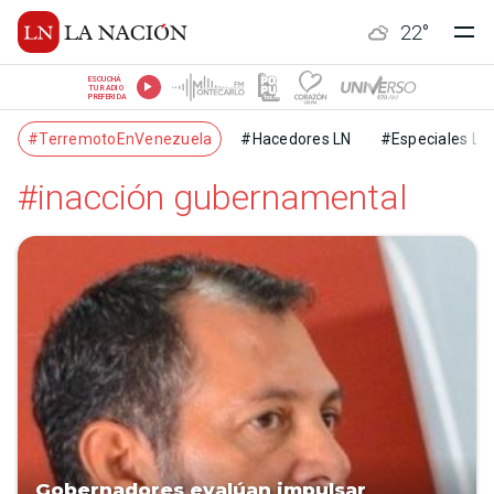
22
°
ESCUCHÁ
TU RADIO
PREFERIDA
#TerremotoEnVenezuela
#Hacedores LN
#Especiales LN
#inacción gubernamental
Gobernadores evalúan impulsar