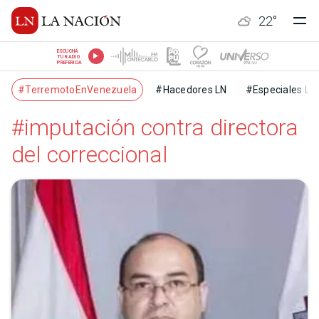
22
°
ESCUCHÁ
TU RADIO
PREFERIDA
#TerremotoEnVenezuela
#Hacedores LN
#Especiales LN
#imputación contra directora
del correccional