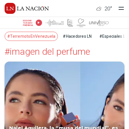
20
°
ESCUCHÁ
TU RADIO
PREFERIDA
#TerremotoEnVenezuela
#Hacedores LN
#Especiales LN
#imagen del perfume
Naiel Aguilera, la “musa del mundial”, es