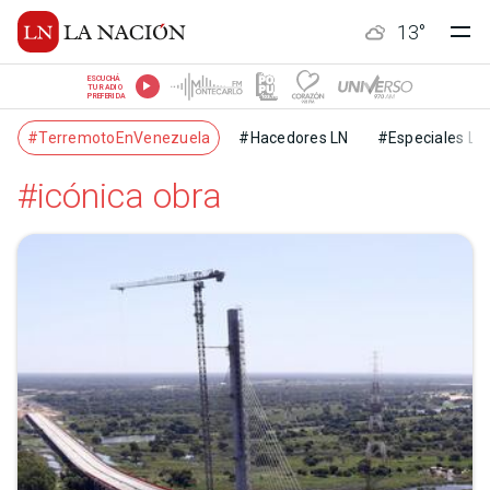
13
°
ESCUCHÁ
TU RADIO
PREFERIDA
#TerremotoEnVenezuela
#Hacedores LN
#Especiales LN
#icónica obra