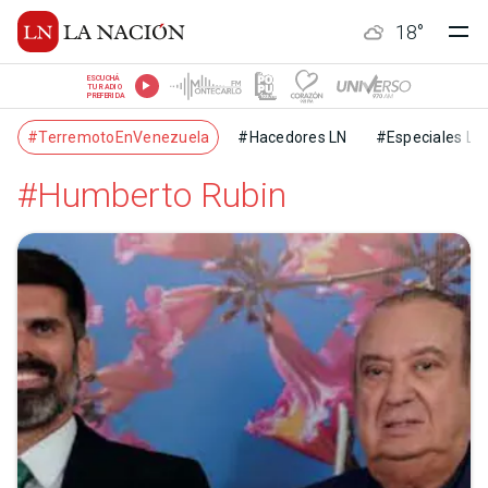
18
°
ESCUCHÁ
TU RADIO
PREFERIDA
#TerremotoEnVenezuela
#Hacedores LN
#Especiales LN
#Humberto Rubin