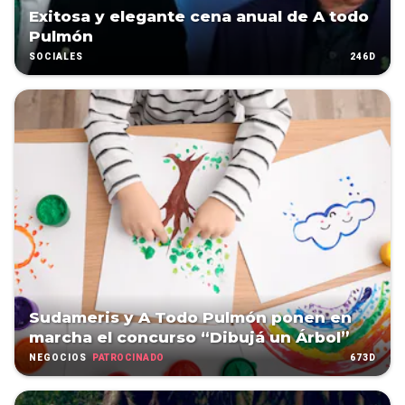
Exitosa y elegante cena anual de A todo
Pulmón
246D
SOCIALES
Sudameris y A Todo Pulmón ponen en
marcha el concurso “Dibujá un Árbol”
PATROCINADO
673D
NEGOCIOS