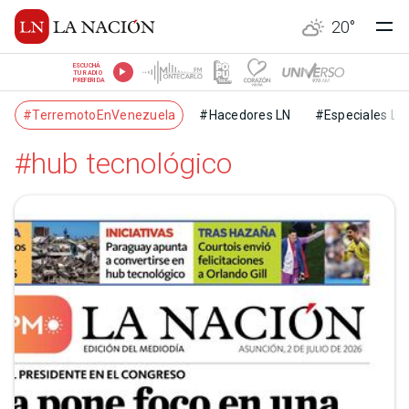
20
°
ESCUCHÁ
TU RADIO
PREFERIDA
#TerremotoEnVenezuela
#Hacedores LN
#Especiales LN
#hub tecnológico