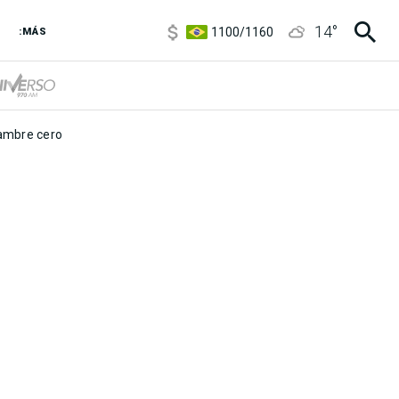
5900
/
5960
14
°
1100
/
1160
:MÁS
3,8
/
4
6850
/
7200
5900
/
5960
mbre cero