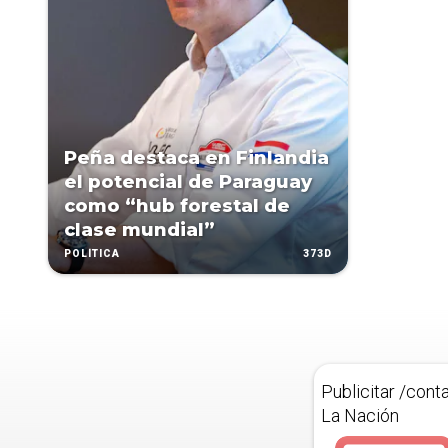
Peña destaca en Finlandia
el potencial de Paraguay
como “hub forestal de
clase mundial”
373D
POLÍTICA
Publicitar /cont
La Nación