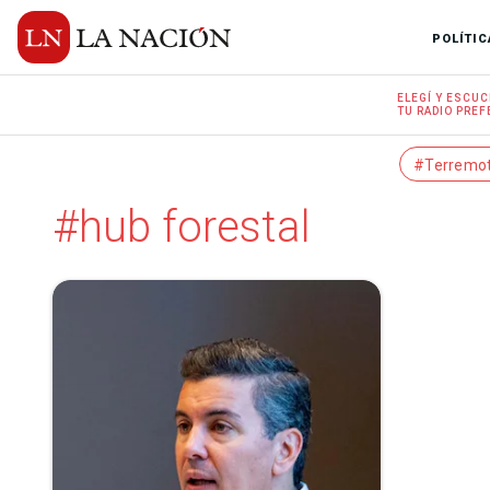
POLÍTIC
ELEGÍ Y
ESCUC
TU RADIO
PREF
#Terremo
#hub forestal