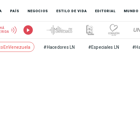
A
PAÍS
NEGOCIOS
ESTILO DE VIDA
EDITORIAL
MUNDO
HÁ
ERIDA
toEnVenezuela
#Hacedores LN
#Especiales LN
#Ha