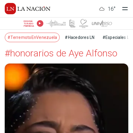
16
°
ESCUCHÁ
TU RADIO
PREFERIDA
#TerremotoEnVenezuela
#Hacedores LN
#Especiales LN
#honorarios de Aye Alfonso