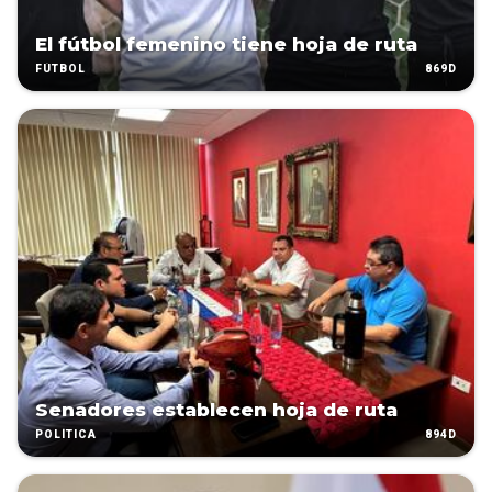
El fútbol femenino tiene hoja de ruta
869D
FÚTBOL
Senadores establecen hoja de ruta
894D
POLÍTICA