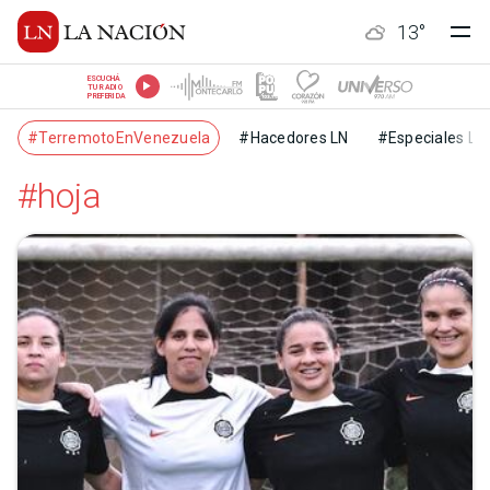
13
°
ESCUCHÁ
TU RADIO
PREFERIDA
#TerremotoEnVenezuela
#Hacedores LN
#Especiales LN
#hoja