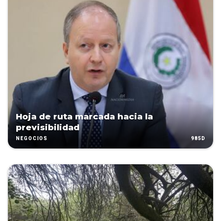
Hoja de ruta marcada hacia la
previsibilidad
985D
NEGOCIOS