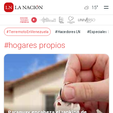
15
°
ESCUCHÁ
TU RADIO
PREFERIDA
#TerremotoEnVenezuela
#Hacedores LN
#Especiales LN
#hogares propios
Paraguay encabeza el ranking de