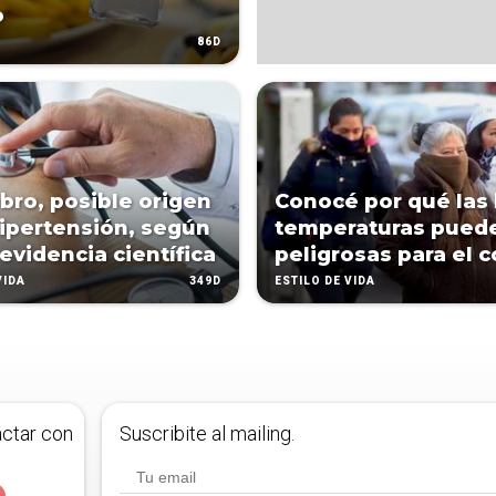
o
86D
ebro, posible origen
Conocé por qué las 
hipertensión, según
temperaturas pued
evidencia científica
peligrosas para el 
349D
VIDA
ESTILO DE VIDA
actar con
Suscribite al mailing.