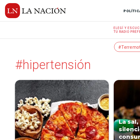
POLÍTIC
ELEGÍ Y
ESCUC
TU RADIO
PREF
#Terremo
#hipertensión
La sal
silenc
consum