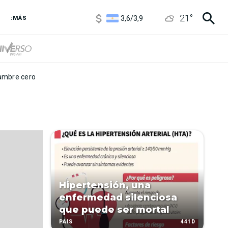
1120
/
1160
21
°
3,6
/
3,9
:MÁS
6850
/
7200
5920
/
5970
mbre cero
Hipertensión, una
enfermedad silenciosa
que puede ser mortal
441D
PAÍS