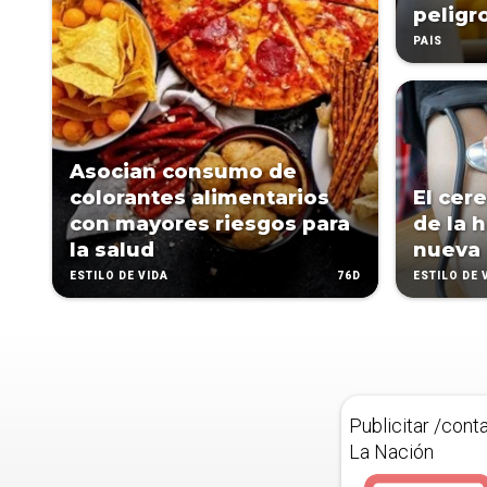
peligr
PAÍS
Asocian consumo de
colorantes alimentarios
El cer
con mayores riesgos para
de la 
la salud
nueva 
76D
ESTILO DE VIDA
ESTILO DE 
Publicitar /cont
La Nación