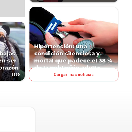
Hipertensión: una
bajas
condición silenciosa y
en ser
mortal que padece el 38 %
corazón
de la población adulta
Cargar más noticias
359D
445D
PAÍS