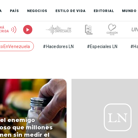
A
PAÍS
NEGOCIOS
ESTILO DE VIDA
EDITORIAL
MUNDO
HÁ
ERIDA
toEnVenezuela
#Hacedores LN
#Especiales LN
#Ha
, el enemigo
ioso que millones
en sin medir el