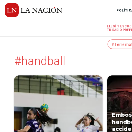
POLÍTIC
ELEGÍ Y
ESCUC
TU RADIO
PREF
#Terremo
#handball
Embosc
handba
accide