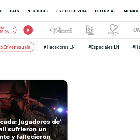
A
PAÍS
NEGOCIOS
ESTILO DE VIDA
EDITORIAL
MUNDO
HÁ
ERIDA
toEnVenezuela
#Hacedores LN
#Especiales LN
#Ha
ada: jugadores de
ll sufrieron un
nte y fallecieron