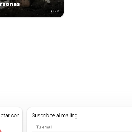
rsonas
769D
actar con
Suscribite al mailing.