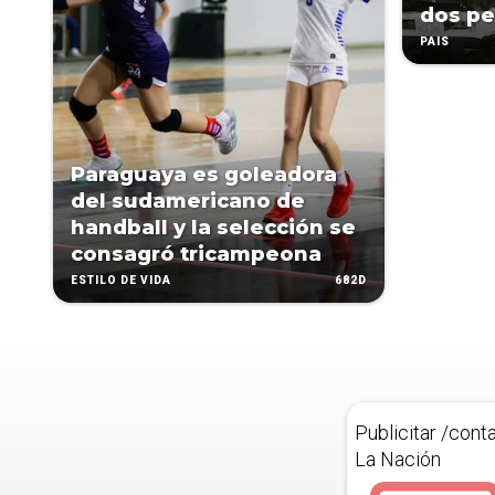
dos pe
PAÍS
Paraguaya es goleadora
del sudamericano de
handball y la selección se
consagró tricampeona
682D
ESTILO DE VIDA
Publicitar /cont
La Nación