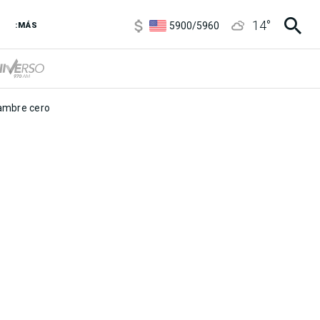
6850
/
7200
14
°
5900
/
5960
:MÁS
1100
/
1160
3,8
/
4
6850
/
7200
5900
/
5960
mbre cero