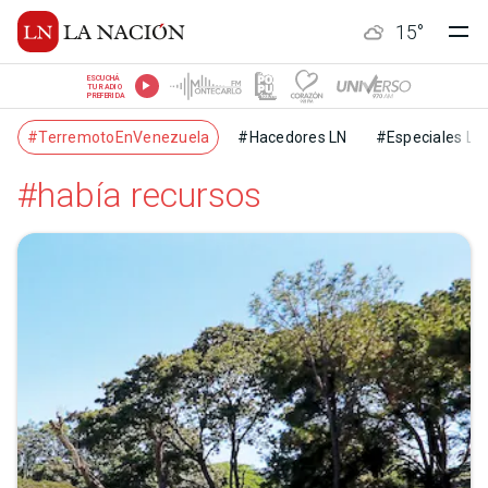
15
°
ESCUCHÁ
TU RADIO
PREFERIDA
#TerremotoEnVenezuela
#Hacedores LN
#Especiales LN
#había recursos