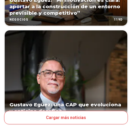
Gustavo Egüez: “Mi motivación es clara:
aportar a la construcción de un entorno
previsible y competitivo”
119D
NEGOCIOS
Gustavo Egüez: una CAP que evoluciona
y anticipa desafíos
Cargar más noticias
122D
CORE BUSINESS