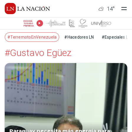
14
°
ESCUCHÁ
TU RADIO
PREFERIDA
#TerremotoEnVenezuela
#Hacedores LN
#Especiales LN
#Gustavo Egüez
Paraguay necesita más energía para