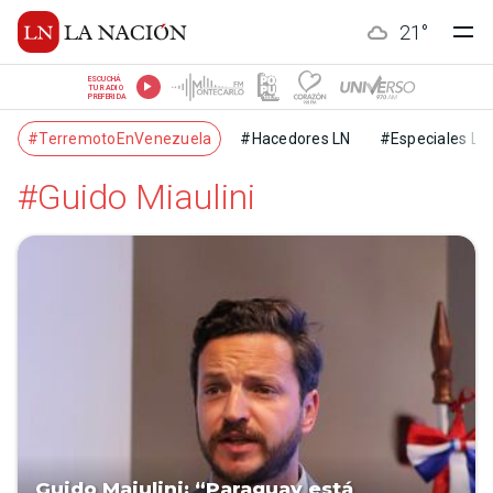
21
°
ESCUCHÁ
TU RADIO
PREFERIDA
#TerremotoEnVenezuela
#Hacedores LN
#Especiales LN
#Guido Miaulini
Guido Maiulini: “Paraguay está