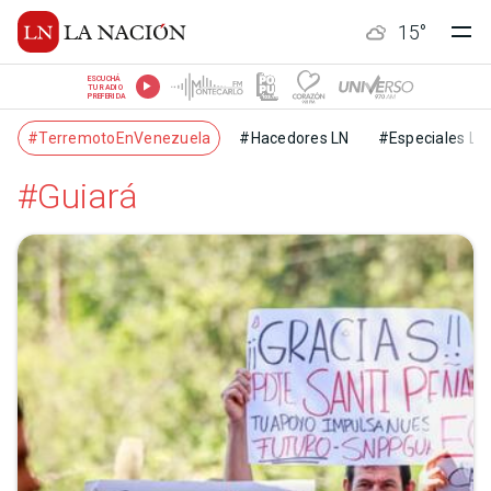
15
°
ESCUCHÁ
TU RADIO
PREFERIDA
#TerremotoEnVenezuela
#Hacedores LN
#Especiales LN
#Guiará