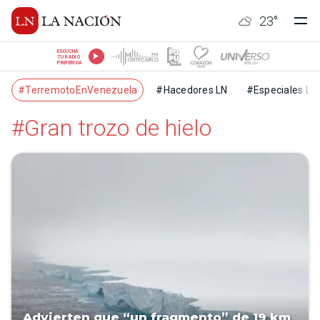
23
°
ESCUCHÁ
TU RADIO
PREFERIDA
#TerremotoEnVenezuela
#Hacedores LN
#Especiales LN
#Gran trozo de hielo
Advierten que “un fragmento” de 19 km