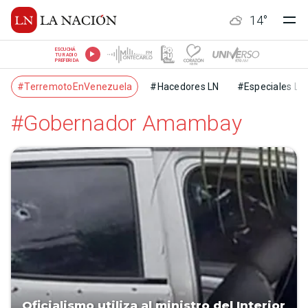
14
°
ESCUCHÁ
TU RADIO
PREFERIDA
#TerremotoEnVenezuela
#Hacedores LN
#Especiales LN
#Gobernador Amambay
Oficialismo utiliza al ministro del Interior