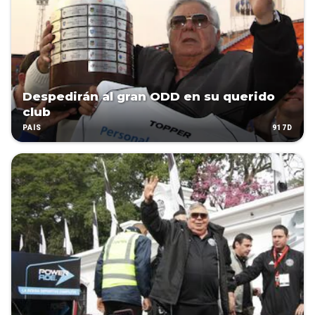
Despedirán al gran ODD en su querido
club
917D
PAÍS