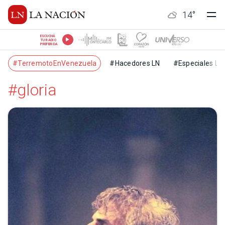
14
°
ESCUCHÁ
TU RADIO
PREFERIDA
#TerremotoEnVenezuela
#Hacedores LN
#Especiales LN
#gloria