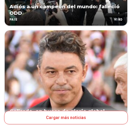
Adiós a un campeón del mundo: falleció
ODD
918D
PAÍS
Gallardo, en busca de gloria global
Cargar más noticias
971D
FÚTBOL