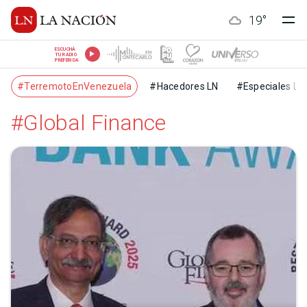
19
°
ESCUCHÁ
TU RADIO
PREFERIDA
#TerremotoEnVenezuela
#Hacedores LN
#Especiales LN
#Global Finance