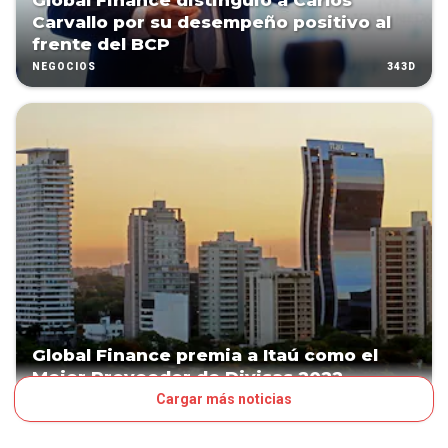
Global Finance distinguió a Carlos
Carvallo por su desempeño positivo al
frente del BCP
343D
NEGOCIOS
Global Finance premia a Itaú como el
Mejor Proveedor de Divisas 2022
Cargar más noticias
1657D
NEGOCIOS