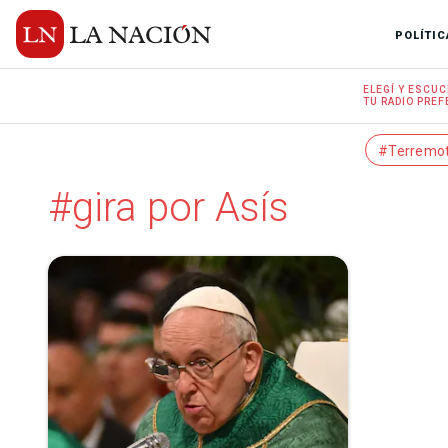
POLÍTIC
ELEGÍ Y
ESCUC
TU RADIO
PREF
#Terremo
#gira por Asís