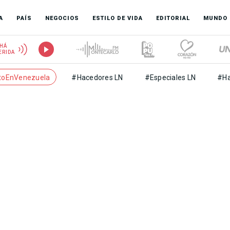
A
PAÍS
NEGOCIOS
ESTILO DE VIDA
EDITORIAL
MUNDO
HÁ
ERIDA
toEnVenezuela
#Hacedores LN
#Especiales LN
#Ha