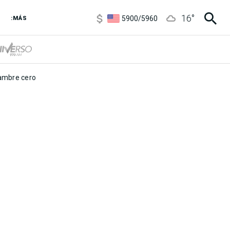
6850
/
7200
16
°
5900
/
5960
:MÁS
1100
/
1160
3,8
/
4
6850
/
7200
5900
/
5960
mbre cero