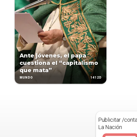
Ante jóvenes, el papa
cuestiona el “capitalismo
que mata”
1412D
MUNDO
Publicitar /cont
La Nación