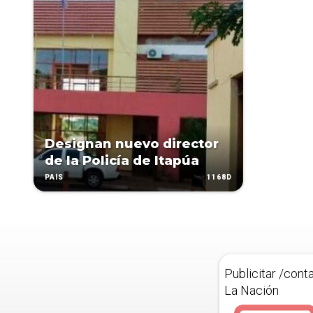
Designan nuevo director
de la Policía de Itapúa
1168D
PAÍS
Publicitar /cont
La Nación