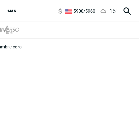
6850
/
7200
16
°
5900
/
5960
:MÁS
1100
/
1160
3,8
/
4
6850
/
7200
5900
/
5960
mbre cero