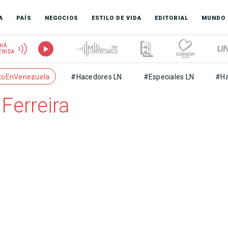
A
PAÍS
NEGOCIOS
ESTILO DE VIDA
EDITORIAL
MUNDO
HÁ
ERIDA
toEnVenezuela
#Hacedores LN
#Especiales LN
#Ha
Ferreira