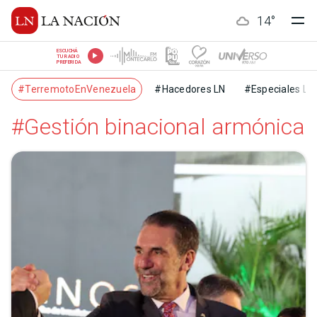
14
°
ESCUCHÁ
TU RADIO
PREFERIDA
#TerremotoEnVenezuela
#Hacedores LN
#Especiales LN
#Gestión binacional armónica