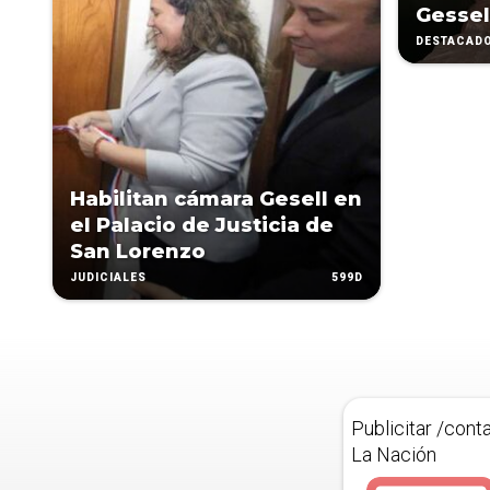
Gessel
DESTACAD
Habilitan cámara Gesell en
el Palacio de Justicia de
San Lorenzo
599D
JUDICIALES
Publicitar /cont
La Nación