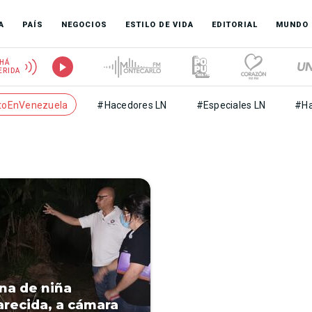
A
PAÍS
NEGOCIOS
ESTILO DE VIDA
EDITORIAL
MUNDO
HÁ
ERIDA
toEnVenezuela
#Hacedores LN
#Especiales LN
#Ha
na de niña
recida, a cámara