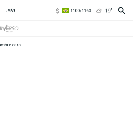
5900
/
5960
19
°
1100
/
1160
:MÁS
3,8
/
4
6850
/
7200
5900
/
5960
mbre cero