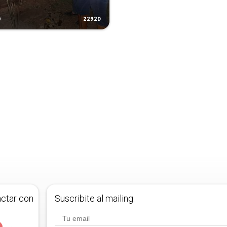
2292D
O
actar con
Suscribite al mailing.