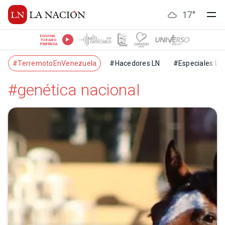
17
°
ESCUCHÁ
TU RADIO
PREFERIDA
#TerremotoEnVenezuela
#Hacedores LN
#Especiales LN
#genética nacional