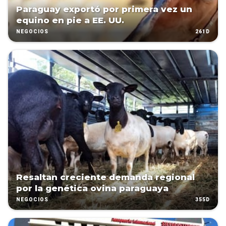
Paraguay exportó por primera vez un
equino en pie a EE. UU.
261D
NEGOCIOS
Resaltan creciente demanda regional
por la genética ovina paraguaya
355D
NEGOCIOS