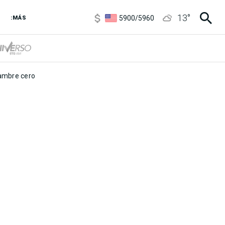
6850
/
7200
13
°
5900
/
5960
:MÁS
1100
/
1160
3,8
/
4
6850
/
7200
5900
/
5960
mbre cero