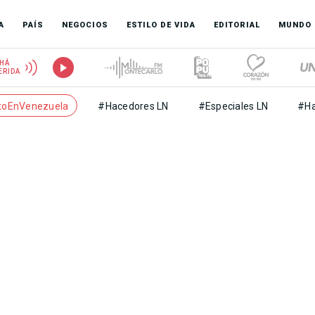
A
PAÍS
NEGOCIOS
ESTILO DE VIDA
EDITORIAL
MUNDO
HÁ
ERIDA
toEnVenezuela
#Hacedores LN
#Especiales LN
#Ha