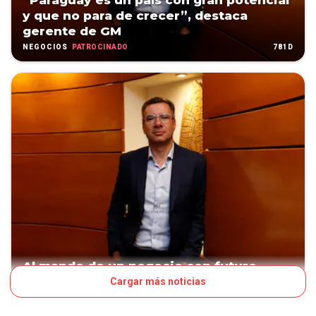
“Paraguay es un país con gran potencial
y que no para de crecer”, destaca
gerente de GM
PATROCINADO
781D
NEGOCIOS
Al mando de un negocio con futuro
Cargar más noticias
1032D
CORE BUSINESS