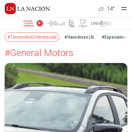
14
°
ESCUCHÁ
TU RADIO
PREFERIDA
#TerremotoEnVenezuela
#Hacedores LN
#Especiales LN
#General Motors