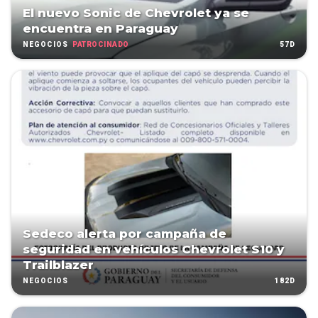
El nuevo Sonic de Chevrolet ya se
encuentra en Paraguay
PATROCINADO
57D
NEGOCIOS
Sedeco alerta por campaña de
seguridad en vehículos Chevrolet S10 y
Trailblazer
182D
NEGOCIOS