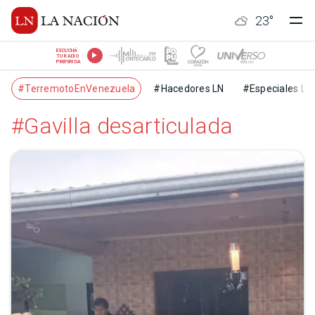
23
°
ESCUCHÁ
TU RADIO
PREFERIDA
#TerremotoEnVenezuela
#Hacedores LN
#Especiales LN
#Gavilla desarticulada