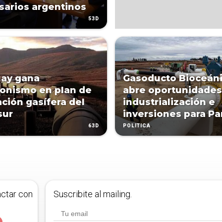
arios argentinos
53D
uay gana
Gasoducto Bioceán
onismo en plan de
abre oportunidades
ación gasífera del
industrialización e
sur
inversiones para P
63D
POLÍTICA
actar con
Suscribite al mailing.