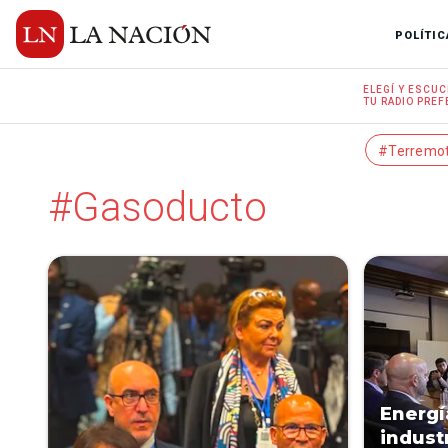
POLÍTIC
ELEGÍ Y
ESCUC
TU RADIO
PREF
#Terremo
#Gasoducto
Energí
indust