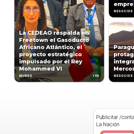
empres
NEGOCIOS
La CEDEAO respalda en
Freetown el Gasoducto
Africano Atlántico, el
Parag
proyecto estratégico
protag
impulsado por el Rey
integr
Mohammed VI
Merco
19D
MUNDO
NEGOCIOS
Publicitar /cont
La Nación