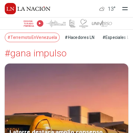
13
°
ESCUCHÁ
TU RADIO
PREFERIDA
#TerremotoEnVenezuela
#Hacedores LN
#Especiales LN
#gana impulso
Latorre destaca amplio consenso