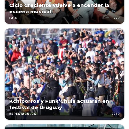
Ciclo Creciente vuelve a encender la
escena musical
92D
PAÍS
Kchiporros y Funk’Chula actuarán en
festival de Uruguay
221D
ESPECTÁCULOS