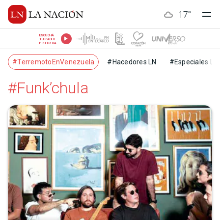
17
°
ESCUCHÁ
TU RADIO
PREFERIDA
#TerremotoEnVenezuela
#Hacedores LN
#Especiales LN
#Funk’chula