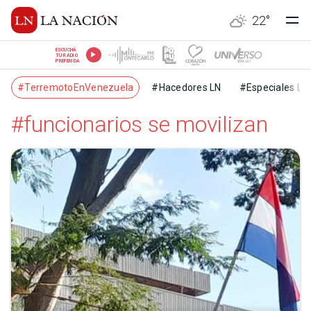
22
°
ESCUCHÁ
TU RADIO
PREFERIDA
#TerremotoEnVenezuela
#Hacedores LN
#Especiales LN
#funcionarios se movilizan