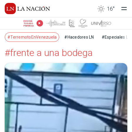
16
°
ESCUCHÁ
TU RADIO
PREFERIDA
#TerremotoEnVenezuela
#Hacedores LN
#Especiales LN
#frente a una bodega