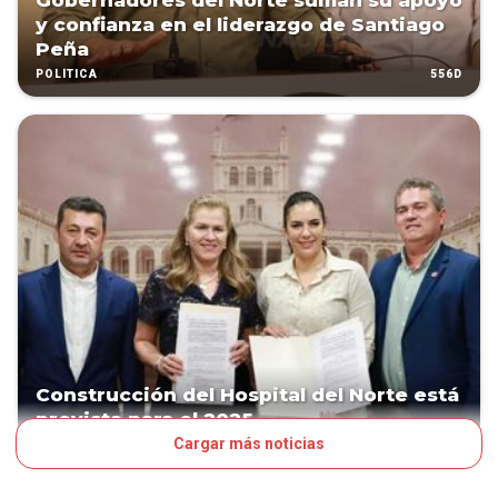
Gobernadores del Norte suman su apoyo
y confianza en el liderazgo de Santiago
Peña
556D
POLÍTICA
Construcción del Hospital del Norte está
prevista para el 2025
Cargar más noticias
862D
POLÍTICA