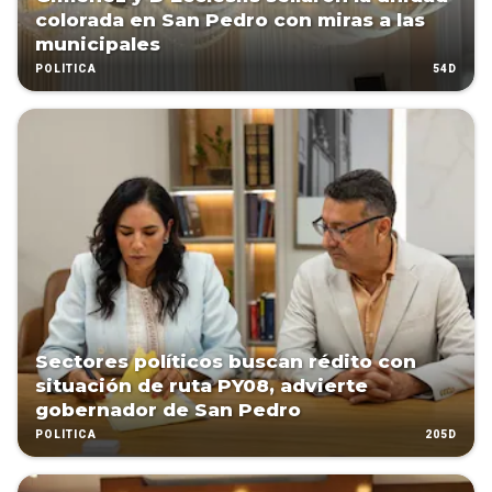
colorada en San Pedro con miras a las
municipales
54D
POLÍTICA
Sectores políticos buscan rédito con
situación de ruta PY08, advierte
gobernador de San Pedro
205D
POLÍTICA