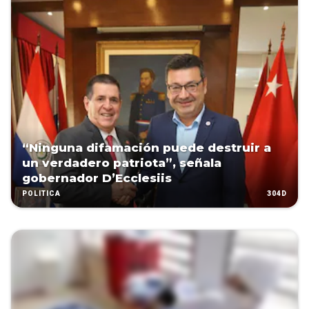
“Ninguna difamación puede destruir a
un verdadero patriota”, señala
gobernador D’Ecclesiis
304D
POLÍTICA