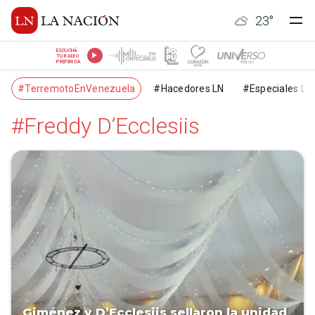
23
°
ESCUCHÁ
TU RADIO
PREFERIDA
#TerremotoEnVenezuela
#Hacedores LN
#Especiales LN
#Freddy D’Ecclesiis
Giménez y D’Ecclesiis sellaron la unidad