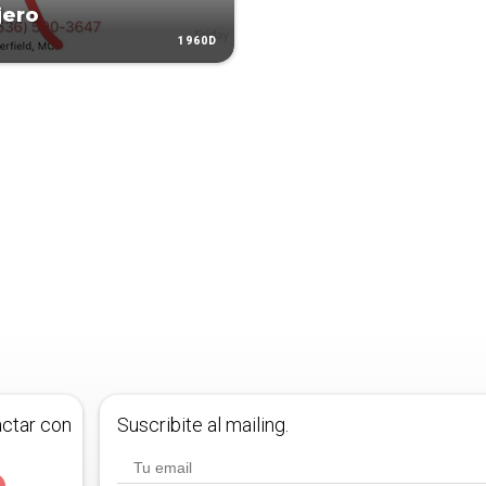
jero
1960D
actar con
Suscribite al mailing.