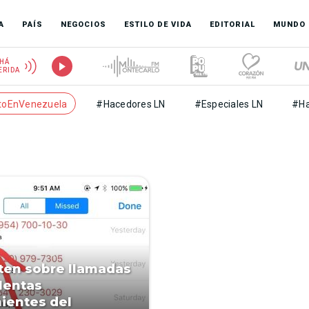
A
PAÍS
NEGOCIOS
ESTILO DE VIDA
EDITORIAL
MUNDO
HÁ
ERIDA
toEnVenezuela
#Hacedores LN
#Especiales LN
#Ha
ten sobre llamadas
lentas
ientes del