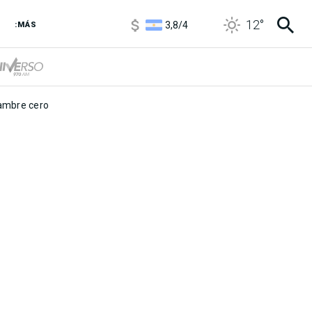
1100
/
1160
12
°
3,8
/
4
:MÁS
6850
/
7200
5900
/
5960
mbre cero