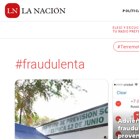
POLÍTIC
ELEGÍ Y
ESCUC
TU RADIO
PREF
#Terremo
#fraudulenta
Advier
fraudu
proven