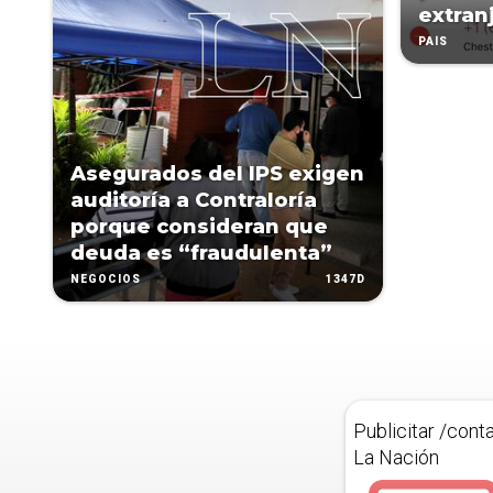
extran
PAÍS
Asegurados del IPS exigen
auditoría a Contraloría
porque consideran que
deuda es “fraudulenta”
1347D
NEGOCIOS
Publicitar /cont
La Nación