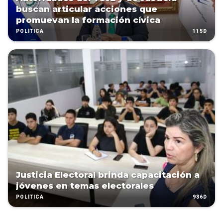
buscan articular acciones que
promuevan la formación cívica
115D
POLÍTICA
Justicia Electoral brinda capacitación a
jóvenes en temas electorales
936D
POLÍTICA