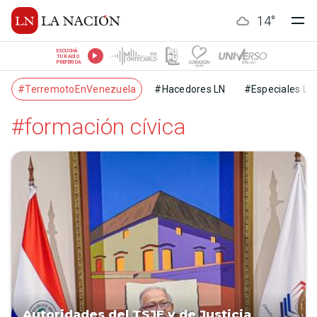
14
°
ESCUCHÁ
TU RADIO
PREFERIDA
#TerremotoEnVenezuela
#Hacedores LN
#Especiales LN
#formación cívica
Autoridades del TSJE y de Justicia