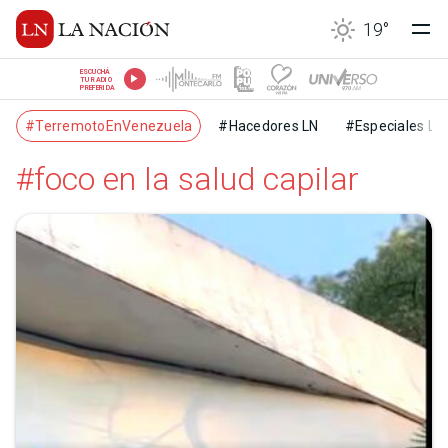
19
°
ESCUCHÁ
TU RADIO
PREFERIDA
#TerremotoEnVenezuela
#Hacedores LN
#Especiales LN
#foco en la salud capilar