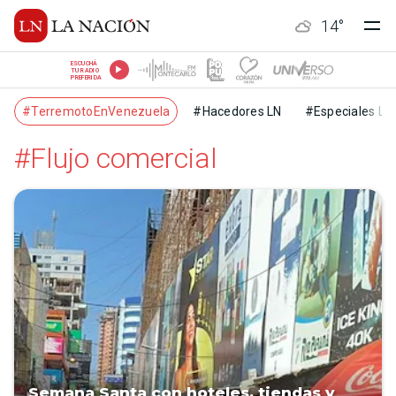
14
°
ESCUCHÁ
TU RADIO
PREFERIDA
#TerremotoEnVenezuela
#Hacedores LN
#Especiales LN
#Flujo comercial
Semana Santa con hoteles, tiendas y