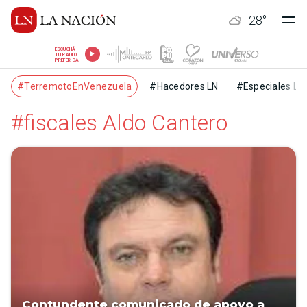
28
°
ESCUCHÁ
TU RADIO
PREFERIDA
#TerremotoEnVenezuela
#Hacedores LN
#Especiales LN
#fiscales Aldo Cantero
Contundente comunicado de apoyo a