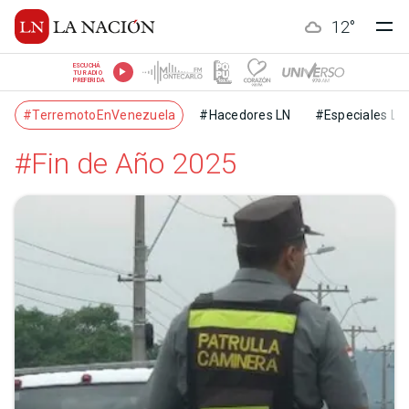
12
°
ESCUCHÁ
TU RADIO
PREFERIDA
#TerremotoEnVenezuela
#Hacedores LN
#Especiales LN
#Fin de Año 2025