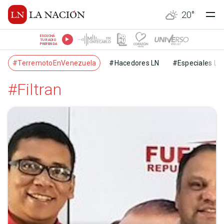
20
°
ESCUCHÁ
TU RADIO
PREFERIDA
#TerremotoEnVenezuela
#Hacedores LN
#Especiales LN
#Filtran