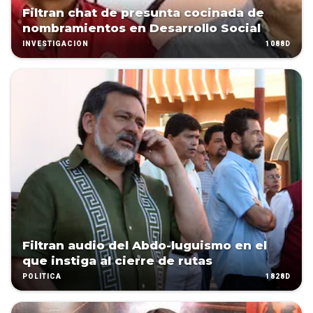
Filtran chat de presunta cocinada de
nombramientos en Desarrollo Social
1088D
INVESTIGACIÓN
Filtran audio del Abdo-luguismo en el
que instiga al cierre de rutas
1828D
POLÍTICA